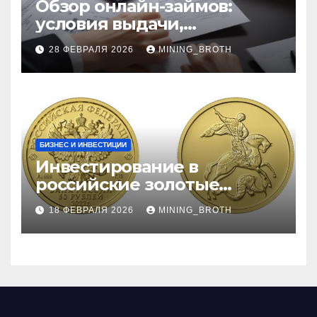
Обзор онлайн-займов:
условия выдачи,
процентные ставки и
28 ФЕВРАЛЯ 2026
MINING_BROTH
требования к заемщикам
БИЗНЕС И ИНВЕСТИЦИИ
Инвестирование в
российские золотые
монеты: подробное
18 ФЕВРАЛЯ 2026
MINING_BROTH
руководство