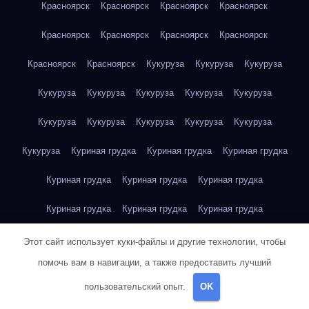
Красноярск
Красноярск
Красноярск
Красноярск
Красноярск
Красноярск
Красноярск
Красноярск
Красноярск
Красноярск
Кукуруза
Кукуруза
Кукуруза
Кукуруза
Кукуруза
Кукуруза
Кукуруза
Кукуруза
Кукуруза
Кукуруза
Кукуруза
Кукуруза
Кукуруза
Кукуруза
Куриная грудка
Куриная грудка
Куриная грудка
Куриная грудка
Куриная грудка
Куриная грудка
Куриная грудка
Куриная грудка
Куриная грудка
Куриная грудка
Куриная грудка
Куриная грудка
Этот сайт использует куки-файлы и другие технологии, чтобы
помочь вам в навигации, а также предоставить лучший
Куриная грудка
Куриная грудка
Куриная грудка
пользовательский опыт.
OK
Куриная грудка
Куриное яйцо
Куриное яйцо
Куриное яйцо