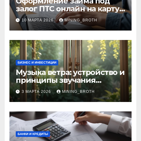
Оформление займа под
залог ПТС онлайн на карту
без визита в офис: порядок,
10 МАРТА 2026
MINING_BROTH
требования и документы
БИЗНЕС И ИНВЕСТИЦИИ
Музыка ветра: устройство и
принципы звучания
колокольчиков
3 МАРТА 2026
MINING_BROTH
БАНКИ И КРЕДИТЫ