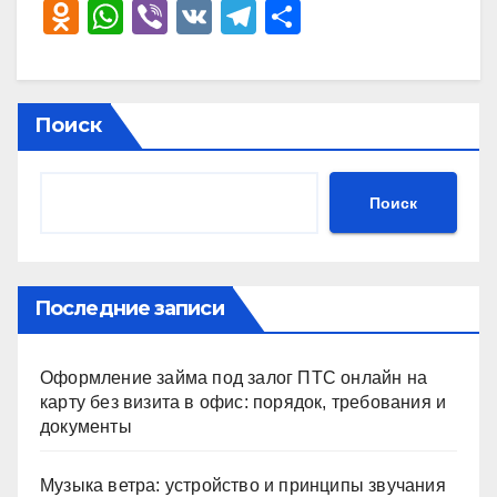
O
W
Vi
V
T
О
d
h
b
K
el
тп
n
at
er
e
р
o
s
gr
а
Поиск
kl
A
a
в
a
p
m
и
Поиск
ss
p
ть
ni
ki
Последние записи
Оформление займа под залог ПТС онлайн на
карту без визита в офис: порядок, требования и
документы
Музыка ветра: устройство и принципы звучания