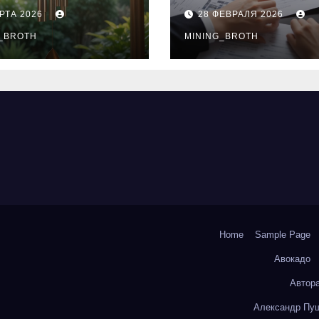
нципы
выдачи,
РТА 2026
28 ФЕВРАЛЯ 2026
чания
процентные
окольчиков
_BROTH
ставки и
MINING_BROTH
требования к
заемщикам
Home
Sample Page
Авокадо
Автор
Александр Пуш