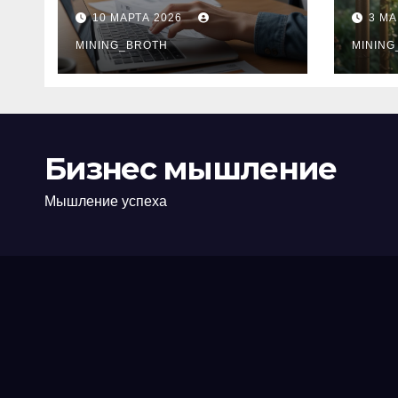
ПТС онлайн на
при
10 МАРТА 2026
3 МА
карту без визита в
зву
офис: порядок,
MINING_BROTH
кол
MINING
требования и
документы
Бизнес мышление
Мышление успеха