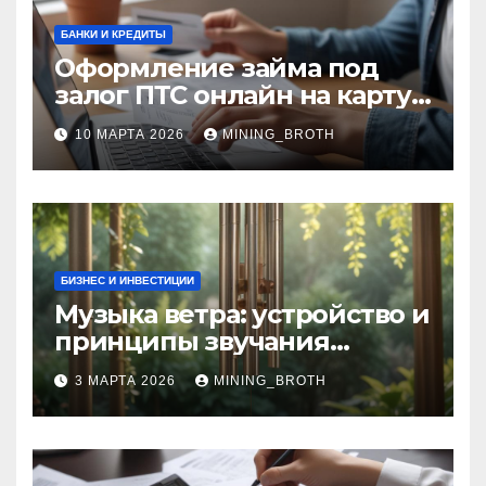
БАНКИ И КРЕДИТЫ
Оформление займа под
залог ПТС онлайн на карту
без визита в офис: порядок,
10 МАРТА 2026
MINING_BROTH
требования и документы
БИЗНЕС И ИНВЕСТИЦИИ
Музыка ветра: устройство и
принципы звучания
колокольчиков
3 МАРТА 2026
MINING_BROTH