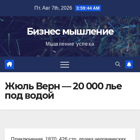
Перейти
Пт. Авг 7th, 2026
3:59:45 AM
к
содержимому
Бизнес мышление
Мышление успеха
Жюль Верн — 20 000 лье
под водой
Приключения, 1870, 426 стр. драма человеческих