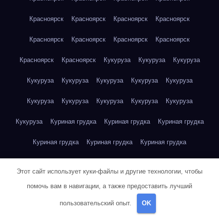
Красноярск
Красноярск
Красноярск
Красноярск
Красноярск
Красноярск
Красноярск
Красноярск
Красноярск
Красноярск
Кукуруза
Кукуруза
Кукуруза
Кукуруза
Кукуруза
Кукуруза
Кукуруза
Кукуруза
Кукуруза
Кукуруза
Кукуруза
Кукуруза
Кукуруза
Кукуруза
Куриная грудка
Куриная грудка
Куриная грудка
Куриная грудка
Куриная грудка
Куриная грудка
Куриная грудка
Куриная грудка
Куриная грудка
Этот сайт использует куки-файлы и другие технологии, чтобы
Куриная грудка
Куриная грудка
Куриная грудка
помочь вам в навигации, а также предоставить лучший
пользовательский опыт.
OK
Куриная грудка
Куриная грудка
Куриная грудка