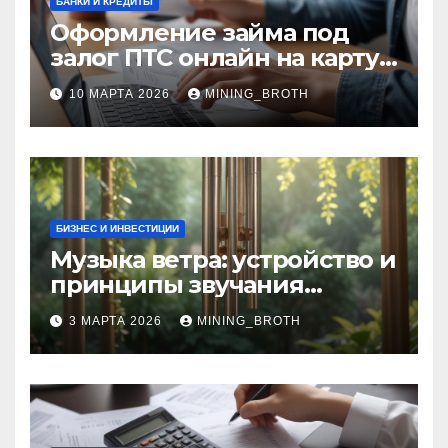
БАНКИ И КРЕДИТЫ
Оформление займа под
залог ПТС онлайн на карту
без визита в офис: порядок,
10 МАРТА 2026
MINING_BROTH
требования и документы
БИЗНЕС И ИНВЕСТИЦИИ
Музыка ветра: устройство и
принципы звучания
колокольчиков
3 МАРТА 2026
MINING_BROTH