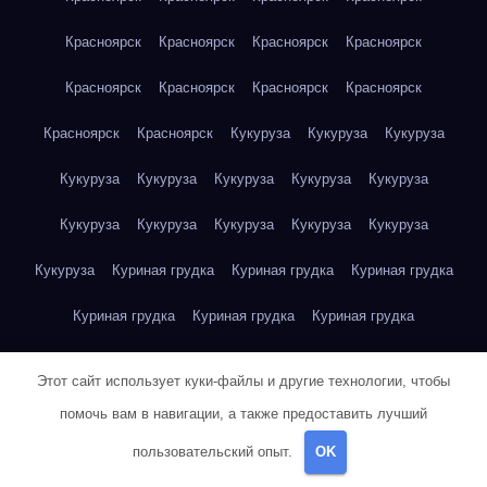
Красноярск
Красноярск
Красноярск
Красноярск
Красноярск
Красноярск
Красноярск
Красноярск
Красноярск
Красноярск
Кукуруза
Кукуруза
Кукуруза
Кукуруза
Кукуруза
Кукуруза
Кукуруза
Кукуруза
Кукуруза
Кукуруза
Кукуруза
Кукуруза
Кукуруза
Кукуруза
Куриная грудка
Куриная грудка
Куриная грудка
Куриная грудка
Куриная грудка
Куриная грудка
Куриная грудка
Куриная грудка
Куриная грудка
Этот сайт использует куки-файлы и другие технологии, чтобы
Куриная грудка
Куриная грудка
Куриная грудка
помочь вам в навигации, а также предоставить лучший
пользовательский опыт.
OK
Куриная грудка
Куриная грудка
Куриная грудка