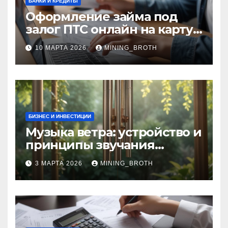
БАНКИ И КРЕДИТЫ
Оформление займа под
залог ПТС онлайн на карту
без визита в офис: порядок,
10 МАРТА 2026
MINING_BROTH
требования и документы
БИЗНЕС И ИНВЕСТИЦИИ
Музыка ветра: устройство и
принципы звучания
колокольчиков
3 МАРТА 2026
MINING_BROTH