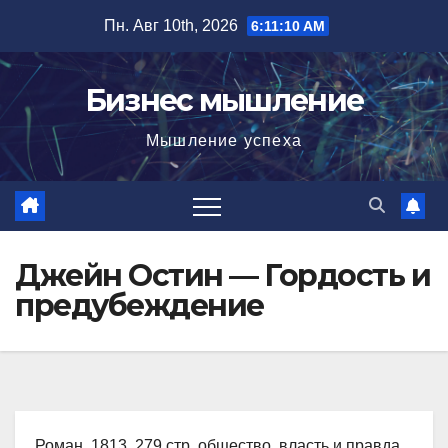
Перейти
Пн. Авг 10th, 2026
6:11:11 AM
к
содержимому
Бизнес мышление
Мышление успеха
Джейн Остин — Гордость и
предубеждение
Роман, 1813, 279 стр. общество, власть и правда