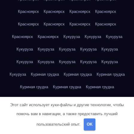
Красноярск
Красноярск
Красноярск
Красноярск
Красноярск
Красноярск
Красноярск
Красноярск
Красноярск
Красноярск
Кукуруза
Кукуруза
Кукуруза
Кукуруза
Кукуруза
Кукуруза
Кукуруза
Кукуруза
Кукуруза
Кукуруза
Кукуруза
Кукуруза
Кукуруза
Кукуруза
Куриная грудка
Куриная грудка
Куриная грудка
Куриная грудка
Куриная грудка
Куриная грудка
Куриная грудка
Куриная грудка
Куриная грудка
Этот сайт использует куки-файлы и другие технологии, чтобы
Куриная грудка
Куриная грудка
Куриная грудка
помочь вам в навигации, а также предоставить лучший
пользовательский опыт.
OK
Куриная грудка
Куриная грудка
Куриная грудка