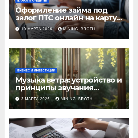
БАНКИ И КРЕДИТЫ
Оформление займа под
залог ПТС онлайн на карту
без визита в офис: порядок,
10 МАРТА 2026
MINING_BROTH
требования и документы
БИЗНЕС И ИНВЕСТИЦИИ
Музыка ветра: устройство и
принципы звучания
колокольчиков
3 МАРТА 2026
MINING_BROTH