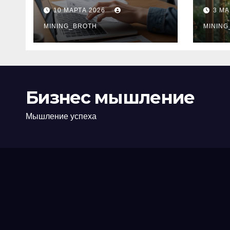
ПТС онлайн на
при
10 МАРТА 2026
3 МА
карту без визита в
зву
офис: порядок,
MINING_BROTH
кол
MINING
требования и
документы
Бизнес мышление
Мышление успеха