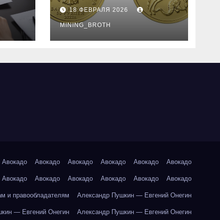
золотые монеты:
18 ФЕВРАЛЯ 2026
подробное
руководство
MINING_BROTH
Авокадо
Авокадо
Авокадо
Авокадо
Авокадо
Авокадо
Авокадо
Авокадо
Авокадо
Авокадо
Авокадо
Авокадо
ам и правообладателям
Александр Пушкин — Евгений Онегин
кин — Евгений Онегин
Александр Пушкин — Евгений Онегин