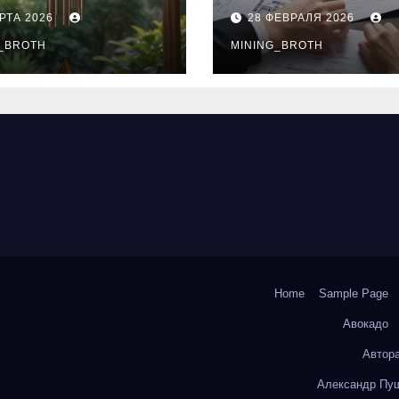
нципы
выдачи,
РТА 2026
28 ФЕВРАЛЯ 2026
чания
процентные
окольчиков
_BROTH
ставки и
MINING_BROTH
требования к
заемщикам
Home
Sample Page
Авокадо
Автор
Александр Пуш