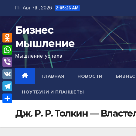
Перейти
Пт. Авг 7th, 2026
2:05:27 AM
к
содержимому
Бизнес
мышление
O
Мышление успеха
d
W
n
h
V
ГЛАВНАЯ
НОВОСТИ
БИЗНЕС
o
a
i
V
k
t
b
НОУТБУКИ И ПЛАНШЕТЫ
K
l
T
s
e
a
e
A
О
r
Дж. Р. Р. Толкин — Власт
s
l
p
т
s
e
p
п
n
g