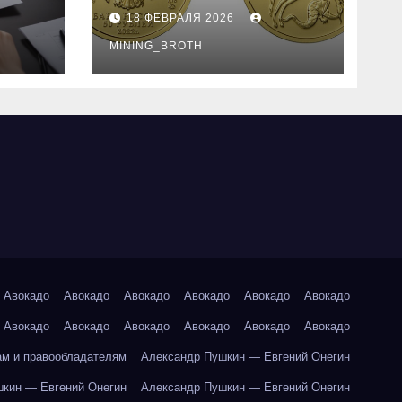
золотые монеты:
18 ФЕВРАЛЯ 2026
подробное
руководство
MINING_BROTH
Авокадо
Авокадо
Авокадо
Авокадо
Авокадо
Авокадо
Авокадо
Авокадо
Авокадо
Авокадо
Авокадо
Авокадо
ам и правообладателям
Александр Пушкин — Евгений Онегин
кин — Евгений Онегин
Александр Пушкин — Евгений Онегин