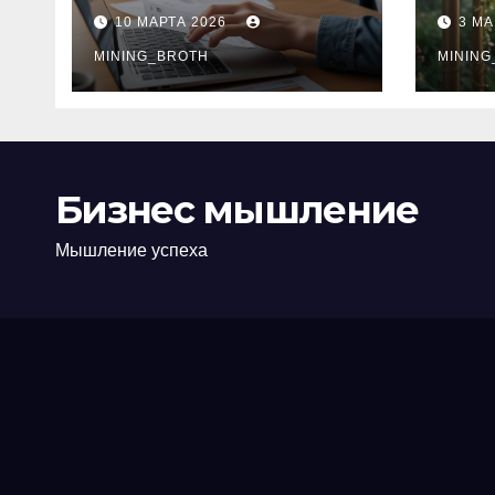
ПТС онлайн на
при
10 МАРТА 2026
3 МА
карту без визита в
зву
офис: порядок,
MINING_BROTH
кол
MINING
требования и
документы
Бизнес мышление
Мышление успеха