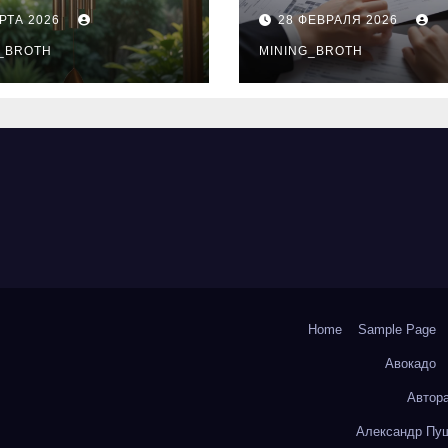
нципы
выдачи,
РТА 2026
28 ФЕВРАЛЯ 2026
чания
процентные
окольчиков
_BROTH
ставки и
MINING_BROTH
требования к
заемщикам
Home
Sample Page
Авокадо
Автор
Александр Пуш