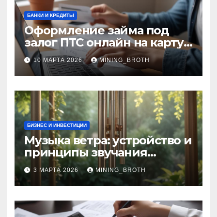
БАНКИ И КРЕДИТЫ
Оформление займа под
залог ПТС онлайн на карту
без визита в офис: порядок,
10 МАРТА 2026
MINING_BROTH
требования и документы
БИЗНЕС И ИНВЕСТИЦИИ
Музыка ветра: устройство и
принципы звучания
колокольчиков
3 МАРТА 2026
MINING_BROTH