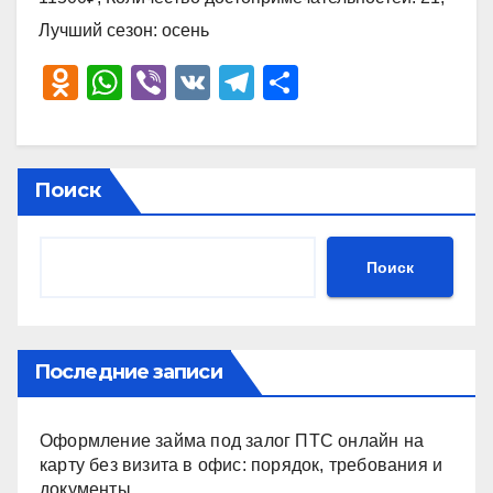
Лучший сезон: осень
O
W
Vi
V
T
О
d
h
b
K
el
тп
n
at
er
e
р
o
s
gr
а
Поиск
kl
A
a
в
a
p
m
и
Поиск
ss
p
ть
ni
ki
Последние записи
Оформление займа под залог ПТС онлайн на
карту без визита в офис: порядок, требования и
документы