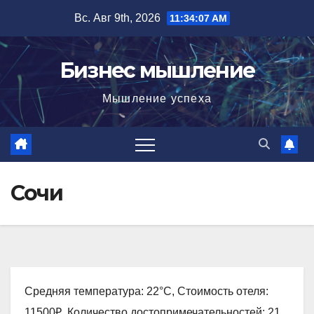
Перейти
Вс. Авг 9th, 2026
11:34:08 AM
к
содержимому
Бизнес мышление
Мышление успеха
Сочи
Средняя температура: 22°C, Стоимость отеля:
11500₽, Количество достопримечательностей: 21,