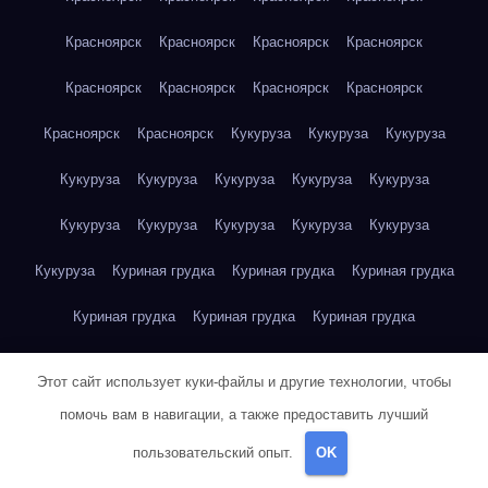
Красноярск
Красноярск
Красноярск
Красноярск
Красноярск
Красноярск
Красноярск
Красноярск
Красноярск
Красноярск
Кукуруза
Кукуруза
Кукуруза
Кукуруза
Кукуруза
Кукуруза
Кукуруза
Кукуруза
Кукуруза
Кукуруза
Кукуруза
Кукуруза
Кукуруза
Кукуруза
Куриная грудка
Куриная грудка
Куриная грудка
Куриная грудка
Куриная грудка
Куриная грудка
Куриная грудка
Куриная грудка
Куриная грудка
Этот сайт использует куки-файлы и другие технологии, чтобы
Куриная грудка
Куриная грудка
Куриная грудка
помочь вам в навигации, а также предоставить лучший
пользовательский опыт.
OK
Куриная грудка
Куриная грудка
Куриная грудка