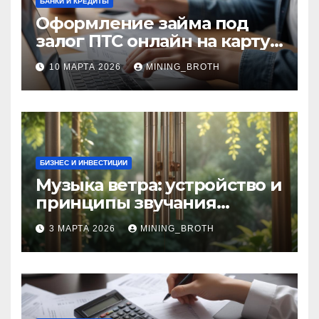
БАНКИ И КРЕДИТЫ
Оформление займа под
залог ПТС онлайн на карту
без визита в офис: порядок,
10 МАРТА 2026
MINING_BROTH
требования и документы
БИЗНЕС И ИНВЕСТИЦИИ
Музыка ветра: устройство и
принципы звучания
колокольчиков
3 МАРТА 2026
MINING_BROTH