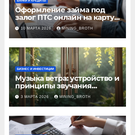
БАНКИ И КРЕДИТЫ
Оформление займа под
залог ПТС онлайн на карту
без визита в офис: порядок,
10 МАРТА 2026
MINING_BROTH
требования и документы
БИЗНЕС И ИНВЕСТИЦИИ
Музыка ветра: устройство и
принципы звучания
колокольчиков
3 МАРТА 2026
MINING_BROTH