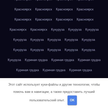
Красноярск
Красноярск
Красноярск
Красноярск
Красноярск
Красноярск
Красноярск
Красноярск
Красноярск
Красноярск
Кукуруза
Кукуруза
Кукуруза
Кукуруза
Кукуруза
Кукуруза
Кукуруза
Кукуруза
Кукуруза
Кукуруза
Кукуруза
Кукуруза
Кукуруза
Кукуруза
Куриная грудка
Куриная грудка
Куриная грудка
Куриная грудка
Куриная грудка
Куриная грудка
Куриная грудка
Куриная грудка
Куриная грудка
Этот сайт использует куки-файлы и другие технологии, чтобы
Куриная грудка
Куриная грудка
Куриная грудка
помочь вам в навигации, а также предоставить лучший
пользовательский опыт.
OK
Куриная грудка
Куриная грудка
Куриная грудка