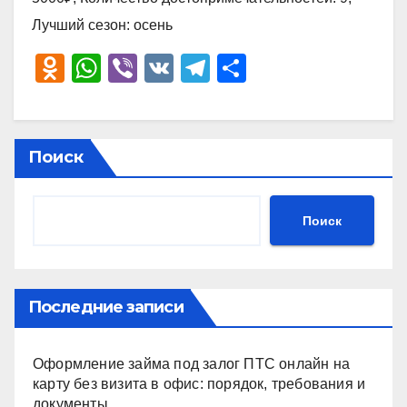
Лучший сезон: осень
O
W
Vi
V
T
О
d
h
b
K
el
тп
n
at
er
e
р
o
s
gr
а
Поиск
kl
A
a
в
a
p
m
и
Поиск
ss
p
ть
ni
ki
Последние записи
Оформление займа под залог ПТС онлайн на
карту без визита в офис: порядок, требования и
документы