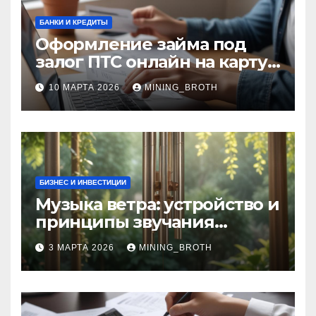
БАНКИ И КРЕДИТЫ
Оформление займа под
залог ПТС онлайн на карту
без визита в офис: порядок,
10 МАРТА 2026
MINING_BROTH
требования и документы
БИЗНЕС И ИНВЕСТИЦИИ
Музыка ветра: устройство и
принципы звучания
колокольчиков
3 МАРТА 2026
MINING_BROTH