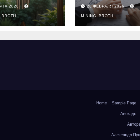
нципы
выдачи,
РТА 2026
28 ФЕВРАЛЯ 2026
чания
процентные
окольчиков
_BROTH
ставки и
MINING_BROTH
требования к
заемщикам
Home
Sample Page
Авокадо
Автор
Александр Пуш