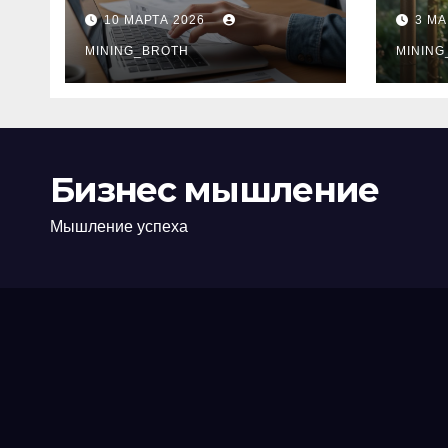
ПТС онлайн на
при
10 МАРТА 2026
3 МА
карту без визита в
зву
офис: порядок,
MINING_BROTH
кол
MINING
требования и
документы
Бизнес мышление
Мышление успеха