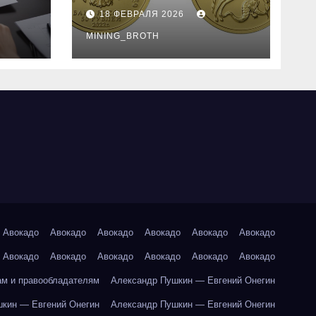
золотые монеты:
18 ФЕВРАЛЯ 2026
подробное
руководство
MINING_BROTH
Авокадо
Авокадо
Авокадо
Авокадо
Авокадо
Авокадо
Авокадо
Авокадо
Авокадо
Авокадо
Авокадо
Авокадо
ам и правообладателям
Александр Пушкин — Евгений Онегин
кин — Евгений Онегин
Александр Пушкин — Евгений Онегин