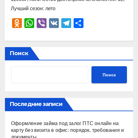
Лучший сезон: лето
O
W
Vi
V
T
О
d
h
b
K
el
тп
n
at
er
e
р
o
s
gr
а
Поиск
kl
A
a
в
a
p
m
и
Поиск
ss
p
ть
ni
ki
Последние записи
Оформление займа под залог ПТС онлайн на
карту без визита в офис: порядок, требования и
документы