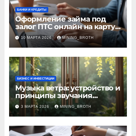
БАНКИ И КРЕДИТЫ
Оформление займа под
залог ПТС онлайн на карту
без визита в офис: порядок,
10 МАРТА 2026
MINING_BROTH
требования и документы
БИЗНЕС И ИНВЕСТИЦИИ
Музыка ветра: устройство и
принципы звучания
колокольчиков
3 МАРТА 2026
MINING_BROTH