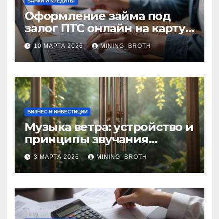
БАНКИ И КРЕДИТЫ
Оформление займа под
залог ПТС онлайн на карту
без визита в офис: порядок,
10 МАРТА 2026
MINING_BROTH
требования и документы
БИЗНЕС И ИНВЕСТИЦИИ
Музыка ветра: устройство и
принципы звучания
колокольчиков
3 МАРТА 2026
MINING_BROTH