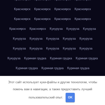
Красноярск
Красноярск
Красноярск
Красноярск
Красноярск
Красноярск
Красноярск
Красноярск
Красноярск
Красноярск
Кукуруза
Кукуруза
Кукуруза
Кукуруза
Кукуруза
Кукуруза
Кукуруза
Кукуруза
Кукуруза
Кукуруза
Кукуруза
Кукуруза
Кукуруза
Кукуруза
Куриная грудка
Куриная грудка
Куриная грудка
Куриная грудка
Куриная грудка
Куриная грудка
Куриная грудка
Куриная грудка
Куриная грудка
Этот сайт использует куки-файлы и другие технологии, чтобы
Куриная грудка
Куриная грудка
Куриная грудка
помочь вам в навигации, а также предоставить лучший
пользовательский опыт.
OK
Куриная грудка
Куриная грудка
Куриная грудка