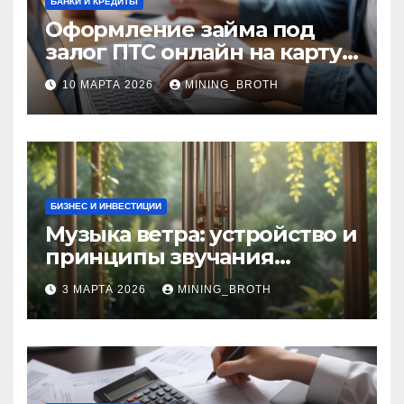
БАНКИ И КРЕДИТЫ
Оформление займа под
залог ПТС онлайн на карту
без визита в офис: порядок,
10 МАРТА 2026
MINING_BROTH
требования и документы
БИЗНЕС И ИНВЕСТИЦИИ
Музыка ветра: устройство и
принципы звучания
колокольчиков
3 МАРТА 2026
MINING_BROTH