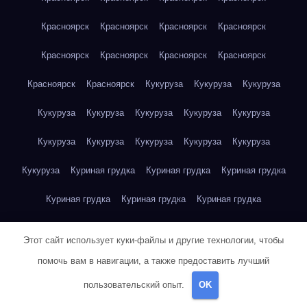
Красноярск
Красноярск
Красноярск
Красноярск
Красноярск
Красноярск
Красноярск
Красноярск
Красноярск
Красноярск
Кукуруза
Кукуруза
Кукуруза
Кукуруза
Кукуруза
Кукуруза
Кукуруза
Кукуруза
Кукуруза
Кукуруза
Кукуруза
Кукуруза
Кукуруза
Кукуруза
Куриная грудка
Куриная грудка
Куриная грудка
Куриная грудка
Куриная грудка
Куриная грудка
Куриная грудка
Куриная грудка
Куриная грудка
Этот сайт использует куки-файлы и другие технологии, чтобы
Куриная грудка
Куриная грудка
Куриная грудка
помочь вам в навигации, а также предоставить лучший
пользовательский опыт.
OK
Куриная грудка
Куриная грудка
Куриная грудка