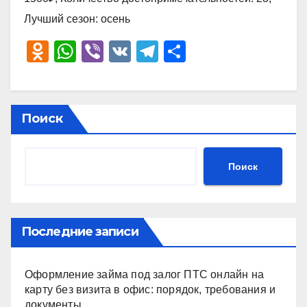
Лучший сезон: осень
O
W
Vi
V
T
О
d
h
b
K
el
тп
n
at
er
e
р
o
s
gr
а
Поиск
kl
A
a
в
a
p
m
и
Поиск
ss
p
ть
ni
ki
Последние записи
Оформление займа под залог ПТС онлайн на
карту без визита в офис: порядок, требования и
документы