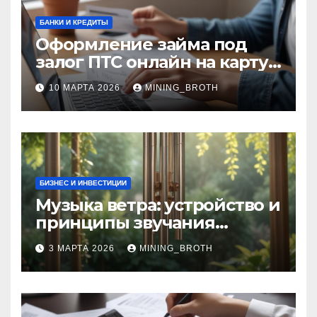
БАНКИ И КРЕДИТЫ
Оформление займа под
залог ПТС онлайн на карту
без визита в офис: порядок,
10 МАРТА 2026
MINING_BROTH
требования и документы
БИЗНЕС И ИНВЕСТИЦИИ
Музыка ветра: устройство и
принципы звучания
колокольчиков
3 МАРТА 2026
MINING_BROTH