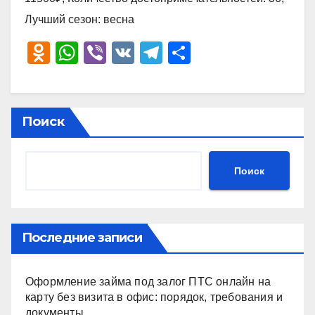
Лучший сезон: весна
O
W
Vi
V
T
О
d
h
b
K
el
тп
n
at
er
e
р
o
s
gr
а
Поиск
kl
A
a
в
a
p
m
и
Поиск
ss
p
ть
ni
ki
Последние записи
Оформление займа под залог ПТС онлайн на
карту без визита в офис: порядок, требования и
документы