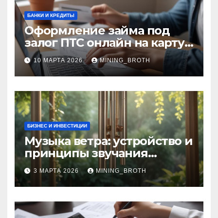
БАНКИ И КРЕДИТЫ
Оформление займа под
залог ПТС онлайн на карту
без визита в офис: порядок,
10 МАРТА 2026
MINING_BROTH
требования и документы
БИЗНЕС И ИНВЕСТИЦИИ
Музыка ветра: устройство и
принципы звучания
колокольчиков
3 МАРТА 2026
MINING_BROTH