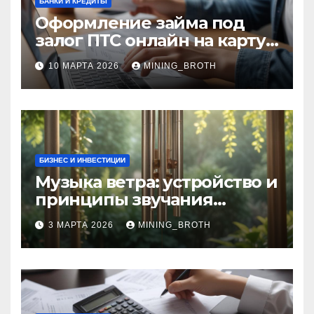
БАНКИ И КРЕДИТЫ
Оформление займа под
залог ПТС онлайн на карту
без визита в офис: порядок,
10 МАРТА 2026
MINING_BROTH
требования и документы
БИЗНЕС И ИНВЕСТИЦИИ
Музыка ветра: устройство и
принципы звучания
колокольчиков
3 МАРТА 2026
MINING_BROTH