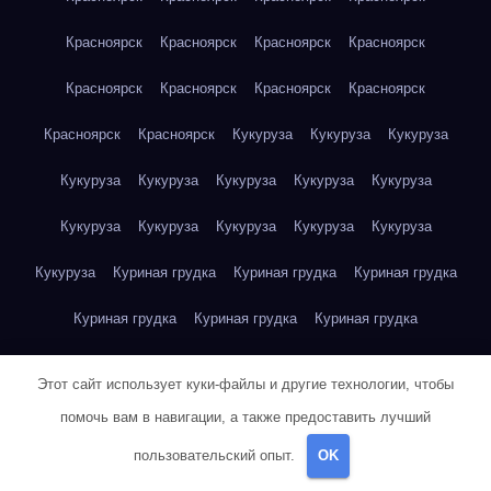
Красноярск
Красноярск
Красноярск
Красноярск
Красноярск
Красноярск
Красноярск
Красноярск
Красноярск
Красноярск
Кукуруза
Кукуруза
Кукуруза
Кукуруза
Кукуруза
Кукуруза
Кукуруза
Кукуруза
Кукуруза
Кукуруза
Кукуруза
Кукуруза
Кукуруза
Кукуруза
Куриная грудка
Куриная грудка
Куриная грудка
Куриная грудка
Куриная грудка
Куриная грудка
Куриная грудка
Куриная грудка
Куриная грудка
Этот сайт использует куки-файлы и другие технологии, чтобы
Куриная грудка
Куриная грудка
Куриная грудка
помочь вам в навигации, а также предоставить лучший
пользовательский опыт.
OK
Куриная грудка
Куриная грудка
Куриная грудка