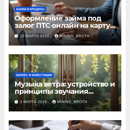
БАНКИ И КРЕДИТЫ
Оформление займа под
залог ПТС онлайн на карту
без визита в офис: порядок,
10 МАРТА 2026
MINING_BROTH
требования и документы
БИЗНЕС И ИНВЕСТИЦИИ
Музыка ветра: устройство и
принципы звучания
колокольчиков
3 МАРТА 2026
MINING_BROTH