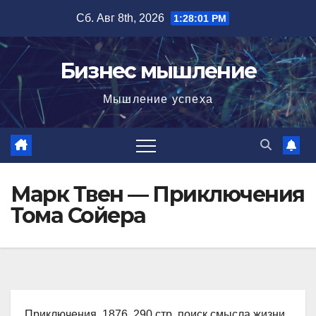
Перейти
Сб. Авг 8th, 2026
1:28:02 PM
к
содержимому
Бизнес мышление
Мышление успеха
Марк Твен — Приключения
Тома Сойера
Приключения, 1876, 290 стр. поиск смысла жизни