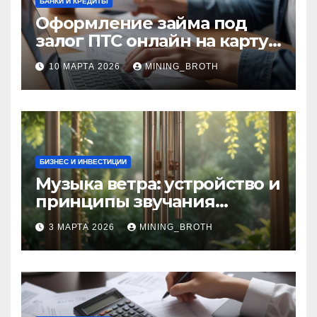
БАНКИ И КРЕДИТЫ
Оформление займа под
залог ПТС онлайн на карту
без визита в офис: порядок,
10 МАРТА 2026
MINING_BROTH
требования и документы
БИЗНЕС И ИНВЕСТИЦИИ
Музыка ветра: устройство и
принципы звучания
колокольчиков
3 МАРТА 2026
MINING_BROTH