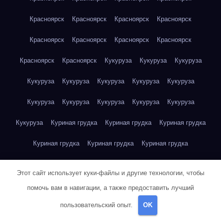
Красноярск
Красноярск
Красноярск
Красноярск
Красноярск
Красноярск
Красноярск
Красноярск
Красноярск
Красноярск
Кукуруза
Кукуруза
Кукуруза
Кукуруза
Кукуруза
Кукуруза
Кукуруза
Кукуруза
Кукуруза
Кукуруза
Кукуруза
Кукуруза
Кукуруза
Кукуруза
Куриная грудка
Куриная грудка
Куриная грудка
Куриная грудка
Куриная грудка
Куриная грудка
Куриная грудка
Куриная грудка
Куриная грудка
Этот сайт использует куки-файлы и другие технологии, чтобы
Куриная грудка
Куриная грудка
Куриная грудка
помочь вам в навигации, а также предоставить лучший
пользовательский опыт.
OK
Куриная грудка
Куриная грудка
Куриная грудка