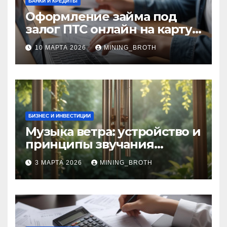
БАНКИ И КРЕДИТЫ
Оформление займа под
залог ПТС онлайн на карту
без визита в офис: порядок,
10 МАРТА 2026
MINING_BROTH
требования и документы
БИЗНЕС И ИНВЕСТИЦИИ
Музыка ветра: устройство и
принципы звучания
колокольчиков
3 МАРТА 2026
MINING_BROTH