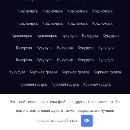
Красноярск
Красноярск
Красноярск
Красноярск
Красноярск
Красноярск
Красноярск
Красноярск
Красноярск
Красноярск
Кукуруза
Кукуруза
Кукуруза
Кукуруза
Кукуруза
Кукуруза
Кукуруза
Кукуруза
Кукуруза
Кукуруза
Кукуруза
Кукуруза
Кукуруза
Кукуруза
Куриная грудка
Куриная грудка
Куриная грудка
Куриная грудка
Куриная грудка
Куриная грудка
Куриная грудка
Куриная грудка
Куриная грудка
Этот сайт использует куки-файлы и другие технологии, чтобы
Куриная грудка
Куриная грудка
Куриная грудка
помочь вам в навигации, а также предоставить лучший
пользовательский опыт.
OK
Куриная грудка
Куриная грудка
Куриная грудка