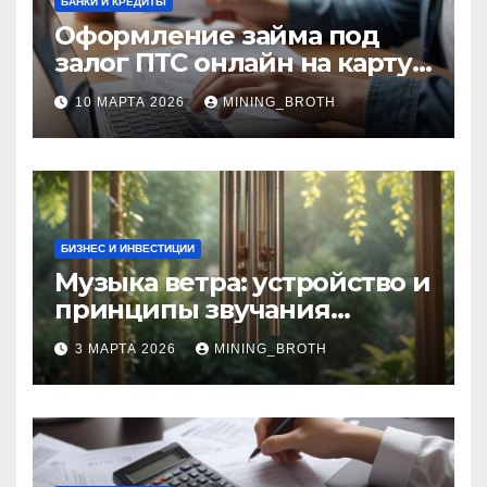
БАНКИ И КРЕДИТЫ
Оформление займа под
залог ПТС онлайн на карту
без визита в офис: порядок,
10 МАРТА 2026
MINING_BROTH
требования и документы
БИЗНЕС И ИНВЕСТИЦИИ
Музыка ветра: устройство и
принципы звучания
колокольчиков
3 МАРТА 2026
MINING_BROTH