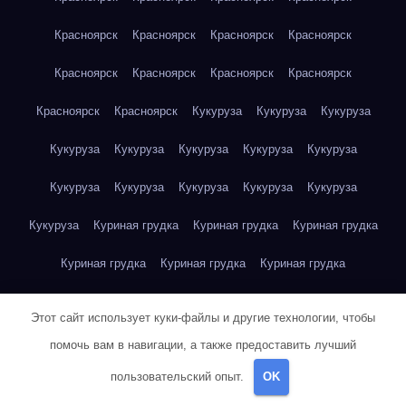
Красноярск
Красноярск
Красноярск
Красноярск
Красноярск
Красноярск
Красноярск
Красноярск
Красноярск
Красноярск
Кукуруза
Кукуруза
Кукуруза
Кукуруза
Кукуруза
Кукуруза
Кукуруза
Кукуруза
Кукуруза
Кукуруза
Кукуруза
Кукуруза
Кукуруза
Кукуруза
Куриная грудка
Куриная грудка
Куриная грудка
Куриная грудка
Куриная грудка
Куриная грудка
Куриная грудка
Куриная грудка
Куриная грудка
Этот сайт использует куки-файлы и другие технологии, чтобы
Куриная грудка
Куриная грудка
Куриная грудка
помочь вам в навигации, а также предоставить лучший
пользовательский опыт.
OK
Куриная грудка
Куриная грудка
Куриная грудка