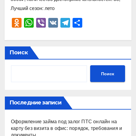
Лучший сезон: лето
O
W
Vi
V
T
О
d
h
b
K
el
тп
n
at
er
e
р
o
s
gr
а
Поиск
kl
A
a
в
a
p
m
и
Поиск
ss
p
ть
ni
ki
Последние записи
Оформление займа под залог ПТС онлайн на
карту без визита в офис: порядок, требования и
документы