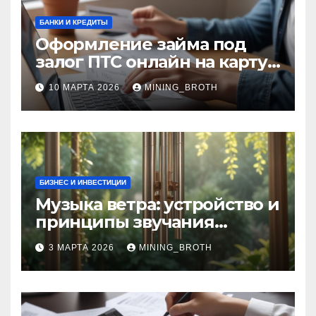
БАНКИ И КРЕДИТЫ
Оформление займа под
залог ПТС онлайн на карту
без визита в офис: порядок,
10 МАРТА 2026
MINING_BROTH
требования и документы
БИЗНЕС И ИНВЕСТИЦИИ
Музыка ветра: устройство и
принципы звучания
колокольчиков
3 МАРТА 2026
MINING_BROTH