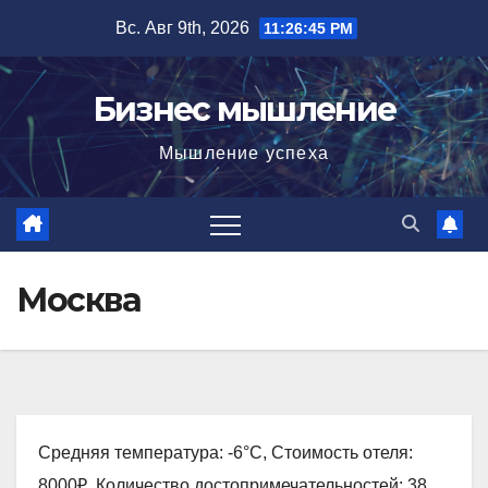
Перейти
Вс. Авг 9th, 2026
11:26:46 PM
к
содержимому
Бизнес мышление
Мышление успеха
Москва
Средняя температура: -6°C, Стоимость отеля:
8000₽, Количество достопримечательностей: 38,