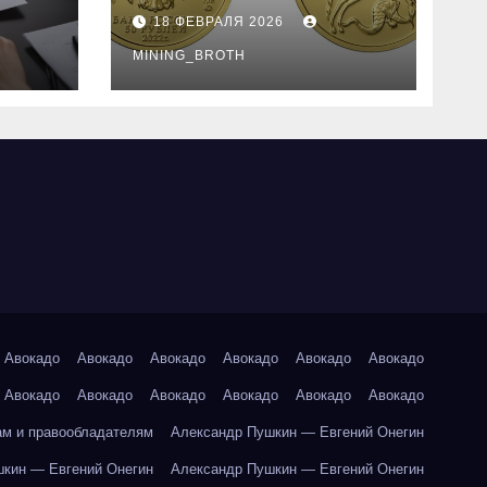
золотые монеты:
18 ФЕВРАЛЯ 2026
подробное
руководство
MINING_BROTH
Авокадо
Авокадо
Авокадо
Авокадо
Авокадо
Авокадо
Авокадо
Авокадо
Авокадо
Авокадо
Авокадо
Авокадо
ам и правообладателям
Александр Пушкин — Евгений Онегин
кин — Евгений Онегин
Александр Пушкин — Евгений Онегин