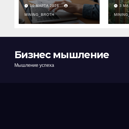
ПТС онлайн на
при
10 МАРТА 2026
3 МА
карту без визита в
зву
офис: порядок,
MINING_BROTH
кол
MINING
требования и
документы
Бизнес мышление
Мышление успеха