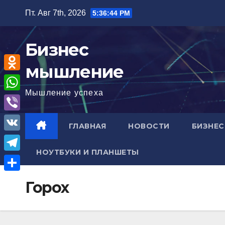
Перейти
Пт. Авг 7th, 2026
5:36:44 PM
к
содержимому
Бизнес
мышление
O
Мышление успеха
d
W
n
h
V
ГЛАВНАЯ
НОВОСТИ
БИЗНЕС
o
a
i
V
k
t
b
НОУТБУКИ И ПЛАНШЕТЫ
K
l
T
s
e
a
e
A
О
r
Горох
s
l
p
т
s
e
p
п
n
g