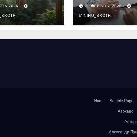
нципы
выдачи,
РТА 2026
28 ФЕВРАЛЯ 2026
чания
процентные
окольчиков
_BROTH
ставки и
MINING_BROTH
требования к
заемщикам
Home
Sample Page
Авокадо
Автор
Александр Пуш