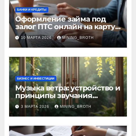
БАНКИ И КРЕДИТЫ
Оформление займа под
залог ПТС онлайн на карту
без визита в офис: порядок,
10 МАРТА 2026
MINING_BROTH
требования и документы
БИЗНЕС И ИНВЕСТИЦИИ
Музыка ветра: устройство и
принципы звучания
колокольчиков
3 МАРТА 2026
MINING_BROTH