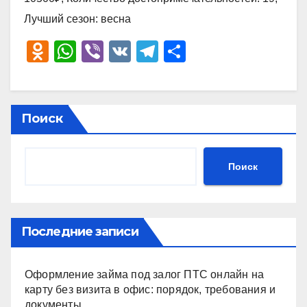
Лучший сезон: весна
O
W
Vi
V
T
О
d
h
b
K
el
тп
n
at
er
e
р
o
s
gr
а
Поиск
kl
A
a
в
a
p
m
и
Поиск
ss
p
ть
ni
ki
Последние записи
Оформление займа под залог ПТС онлайн на
карту без визита в офис: порядок, требования и
документы