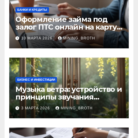
БАНКИ И КРЕДИТЫ
Оформление займа под
залог ПТС онлайн на карту
без визита в офис: порядок,
10 МАРТА 2026
MINING_BROTH
требования и документы
БИЗНЕС И ИНВЕСТИЦИИ
Музыка ветра: устройство и
принципы звучания
колокольчиков
3 МАРТА 2026
MINING_BROTH