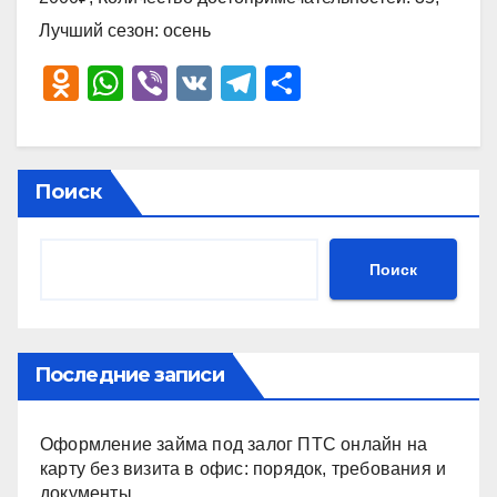
Лучший сезон: осень
O
W
Vi
V
T
О
d
h
b
K
el
тп
n
at
er
e
р
o
s
gr
а
Поиск
kl
A
a
в
a
p
m
и
Поиск
ss
p
ть
ni
ki
Последние записи
Оформление займа под залог ПТС онлайн на
карту без визита в офис: порядок, требования и
документы