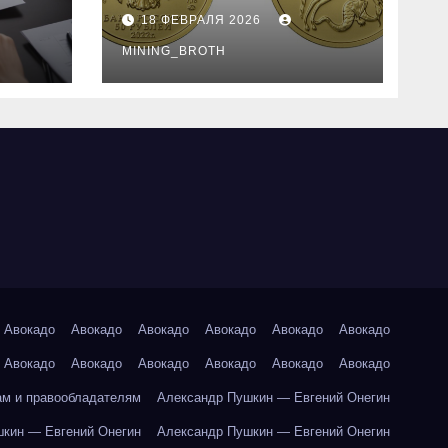
золотые монеты:
18 ФЕВРАЛЯ 2026
подробное
руководство
MINING_BROTH
Авокадо
Авокадо
Авокадо
Авокадо
Авокадо
Авокадо
Авокадо
Авокадо
Авокадо
Авокадо
Авокадо
Авокадо
ам и правообладателям
Александр Пушкин — Евгений Онегин
кин — Евгений Онегин
Александр Пушкин — Евгений Онегин