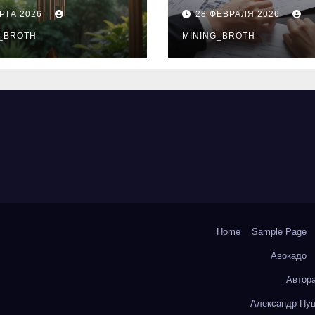
нципы
выдачи,
РТА 2026
28 ФЕВРАЛЯ 2026
чания
процентные
окольчиков
_BROTH
ставки и
MINING_BROTH
требования к
заемщикам
Home
Sample Page
Авокадо
Автор
Александр Пуш