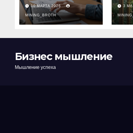
ПТС онлайн на
при
10 МАРТА 2026
3 МА
карту без визита в
зву
офис: порядок,
MINING_BROTH
кол
MINING
требования и
документы
Бизнес мышление
Мышление успеха