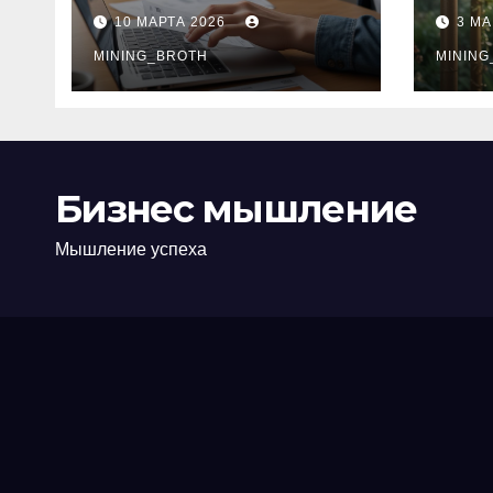
ПТС онлайн на
при
10 МАРТА 2026
3 МА
карту без визита в
зву
офис: порядок,
MINING_BROTH
кол
MINING
требования и
документы
Бизнес мышление
Мышление успеха