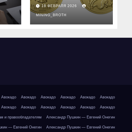
золотые монеты:
18 ФЕВРАЛЯ 2026
подробное
руководство
MINING_BROTH
Авокадо
Авокадо
Авокадо
Авокадо
Авокадо
Авокадо
Авокадо
Авокадо
Авокадо
Авокадо
Авокадо
Авокадо
ам и правообладателям
Александр Пушкин — Евгений Онегин
кин — Евгений Онегин
Александр Пушкин — Евгений Онегин