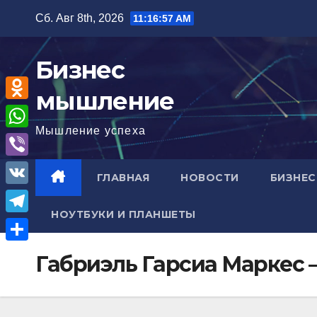
Перейти
Сб. Авг 8th, 2026
11:16:59 AM
к
содержимому
Бизнес
мышление
O
Мышление успеха
d
W
n
h
V
ГЛАВНАЯ
НОВОСТИ
БИЗНЕС
o
a
i
V
k
t
b
НОУТБУКИ И ПЛАНШЕТЫ
K
l
T
s
e
a
e
A
О
r
Габриэль Гарсиа Маркес 
s
l
p
т
s
e
p
п
n
g