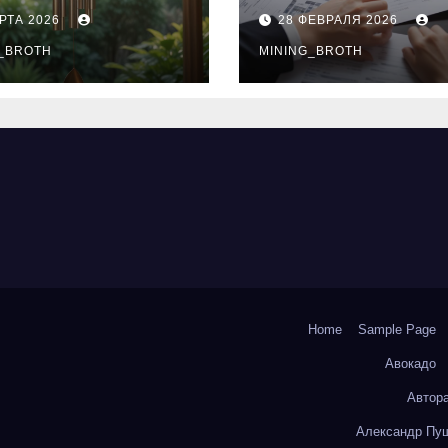
нципы
выдачи,
РТА 2026
28 ФЕВРАЛЯ 2026
чания
процентные
окольчиков
_BROTH
ставки и
MINING_BROTH
требования к
заемщикам
Home
Sample Page
Авокадо
Автор
Александр Пуш