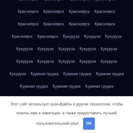
Красноярск
Красноярск
Красноярск
Красноярск
Красноярск
Красноярск
Красноярск
Красноярск
Красноярск
Красноярск
Кукуруза
Кукуруза
Кукуруза
Кукуруза
Кукуруза
Кукуруза
Кукуруза
Кукуруза
Кукуруза
Кукуруза
Кукуруза
Кукуруза
Кукуруза
Кукуруза
Куриная грудка
Куриная грудка
Куриная грудка
Куриная грудка
Куриная грудка
Куриная грудка
Куриная грудка
Куриная грудка
Куриная грудка
Этот сайт использует куки-файлы и другие технологии, чтобы
Куриная грудка
Куриная грудка
Куриная грудка
помочь вам в навигации, а также предоставить лучший
пользовательский опыт.
OK
Куриная грудка
Куриная грудка
Куриная грудка