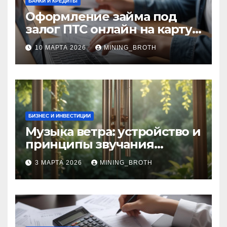
БАНКИ И КРЕДИТЫ
Оформление займа под
залог ПТС онлайн на карту
без визита в офис: порядок,
10 МАРТА 2026
MINING_BROTH
требования и документы
БИЗНЕС И ИНВЕСТИЦИИ
Музыка ветра: устройство и
принципы звучания
колокольчиков
3 МАРТА 2026
MINING_BROTH