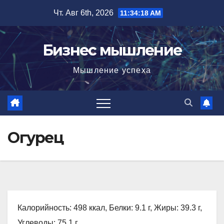
Перейти
Чт. Авг 6th, 2026
11:34:19 AM
к
содержимому
Бизнес мышление
Мышление успеха
Огурец
Калорийность: 498 ккал, Белки: 9.1 г, Жиры: 39.3 г,
Углеводы: 75.1 г