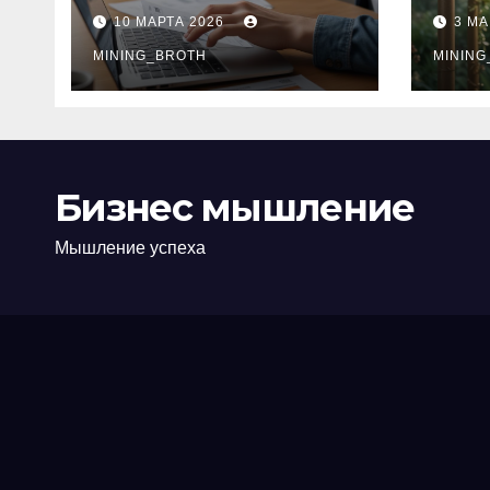
ПТС онлайн на
при
10 МАРТА 2026
3 МА
карту без визита в
зву
офис: порядок,
MINING_BROTH
кол
MINING
требования и
документы
Бизнес мышление
Мышление успеха