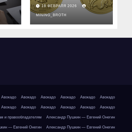
золотые монеты:
18 ФЕВРАЛЯ 2026
подробное
руководство
MINING_BROTH
Авокадо
Авокадо
Авокадо
Авокадо
Авокадо
Авокадо
Авокадо
Авокадо
Авокадо
Авокадо
Авокадо
Авокадо
ам и правообладателям
Александр Пушкин — Евгений Онегин
кин — Евгений Онегин
Александр Пушкин — Евгений Онегин