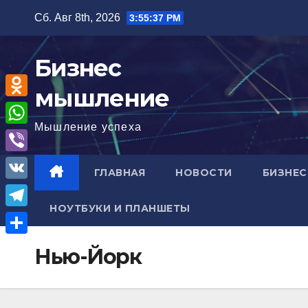
Перейти
Сб. Авг 8th, 2026
3:55:38 PM
к
содержимому
Бизнес
мышление
O
Мышление успеха
d
W
n
h
V
ГЛАВНАЯ
НОВОСТИ
БИЗНЕС
o
a
i
V
k
t
b
НОУТБУКИ И ПЛАНШЕТЫ
K
l
T
s
e
a
e
A
О
r
Нью-Йорк
s
l
p
т
s
e
p
п
n
g