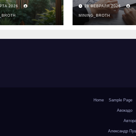
нципы
выдачи,
РТА 2026
28 ФЕВРАЛЯ 2026
чания
процентные
окольчиков
_BROTH
ставки и
MINING_BROTH
требования к
заемщикам
Home
Sample Page
Авокадо
Автор
Александр Пуш