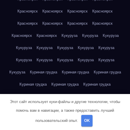
Красноярск
Красноярск
Красноярск
Красноярск
Красноярск
Красноярск
Красноярск
Красноярск
Красноярск
Красноярск
Кукуруза
Кукуруза
Кукуруза
Кукуруза
Кукуруза
Кукуруза
Кукуруза
Кукуруза
Кукуруза
Кукуруза
Кукуруза
Кукуруза
Кукуруза
Кукуруза
Куриная грудка
Куриная грудка
Куриная грудка
Куриная грудка
Куриная грудка
Куриная грудка
Куриная грудка
Куриная грудка
Куриная грудка
Этот сайт использует куки-файлы и другие технологии, чтобы
Куриная грудка
Куриная грудка
Куриная грудка
помочь вам в навигации, а также предоставить лучший
пользовательский опыт.
OK
Куриная грудка
Куриная грудка
Куриная грудка