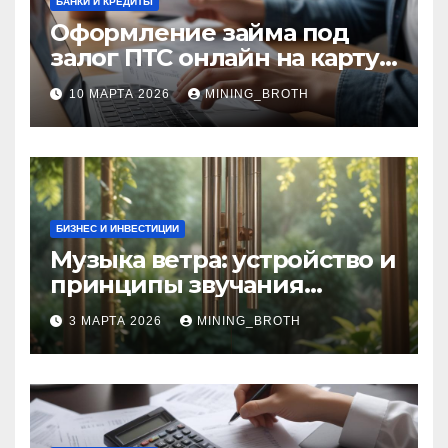
БАНКИ И КРЕДИТЫ
Оформление займа под
залог ПТС онлайн на карту
без визита в офис: порядок,
10 МАРТА 2026
MINING_BROTH
требования и документы
БИЗНЕС И ИНВЕСТИЦИИ
Музыка ветра: устройство и
принципы звучания
колокольчиков
3 МАРТА 2026
MINING_BROTH