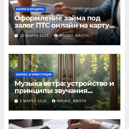
БАНКИ И КРЕДИТЫ
Оформление займа под
залог ПТС онлайн на карту
без визита в офис: порядок,
10 МАРТА 2026
MINING_BROTH
требования и документы
БИЗНЕС И ИНВЕСТИЦИИ
Музыка ветра: устройство и
принципы звучания
колокольчиков
3 МАРТА 2026
MINING_BROTH