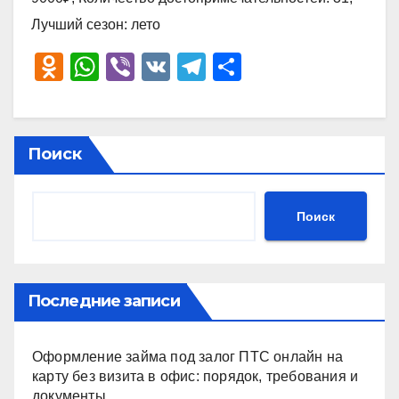
Лучший сезон: лето
O
W
Vi
V
T
О
d
h
b
K
el
тп
n
at
er
e
р
o
s
gr
а
Поиск
kl
A
a
в
a
p
m
и
Поиск
ss
p
ть
ni
ki
Последние записи
Оформление займа под залог ПТС онлайн на
карту без визита в офис: порядок, требования и
документы