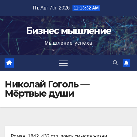
Перейти
Пт. Авг 7th, 2026
11:13:33 AM
к
содержимому
Бизнес мышление
Мышление успеха
Николай Гоголь —
Мёртвые души
Роман, 1842, 432 стр. поиск смысла жизни