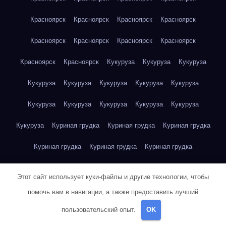
Красноярск
Красноярск
Красноярск
Красноярск
Красноярск
Красноярск
Красноярск
Красноярск
Красноярск
Красноярск
Кукуруза
Кукуруза
Кукуруза
Кукуруза
Кукуруза
Кукуруза
Кукуруза
Кукуруза
Кукуруза
Кукуруза
Кукуруза
Кукуруза
Кукуруза
Кукуруза
Куриная грудка
Куриная грудка
Куриная грудка
Куриная грудка
Куриная грудка
Куриная грудка
Куриная грудка
Куриная грудка
Куриная грудка
Этот сайт использует куки-файлы и другие технологии, чтобы
Куриная грудка
Куриная грудка
Куриная грудка
помочь вам в навигации, а также предоставить лучший
пользовательский опыт.
OK
Куриная грудка
Куриная грудка
Куриная грудка