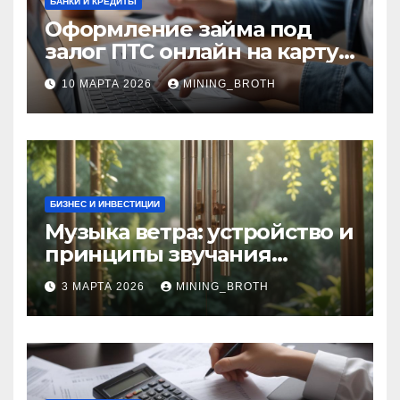
БАНКИ И КРЕДИТЫ
Оформление займа под
залог ПТС онлайн на карту
без визита в офис: порядок,
10 МАРТА 2026
MINING_BROTH
требования и документы
БИЗНЕС И ИНВЕСТИЦИИ
Музыка ветра: устройство и
принципы звучания
колокольчиков
3 МАРТА 2026
MINING_BROTH