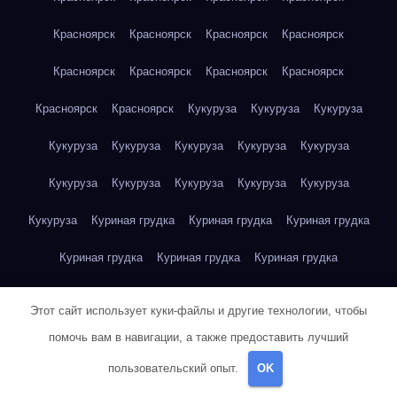
Красноярск
Красноярск
Красноярск
Красноярск
Красноярск
Красноярск
Красноярск
Красноярск
Красноярск
Красноярск
Кукуруза
Кукуруза
Кукуруза
Кукуруза
Кукуруза
Кукуруза
Кукуруза
Кукуруза
Кукуруза
Кукуруза
Кукуруза
Кукуруза
Кукуруза
Кукуруза
Куриная грудка
Куриная грудка
Куриная грудка
Куриная грудка
Куриная грудка
Куриная грудка
Куриная грудка
Куриная грудка
Куриная грудка
Этот сайт использует куки-файлы и другие технологии, чтобы
Куриная грудка
Куриная грудка
Куриная грудка
помочь вам в навигации, а также предоставить лучший
пользовательский опыт.
OK
Куриная грудка
Куриная грудка
Куриная грудка