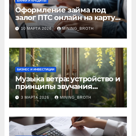
БАНКИ И КРЕДИТЫ
Оформление займа под
залог ПТС онлайн на карту
без визита в офис: порядок,
10 МАРТА 2026
MINING_BROTH
требования и документы
БИЗНЕС И ИНВЕСТИЦИИ
Музыка ветра: устройство и
принципы звучания
колокольчиков
3 МАРТА 2026
MINING_BROTH