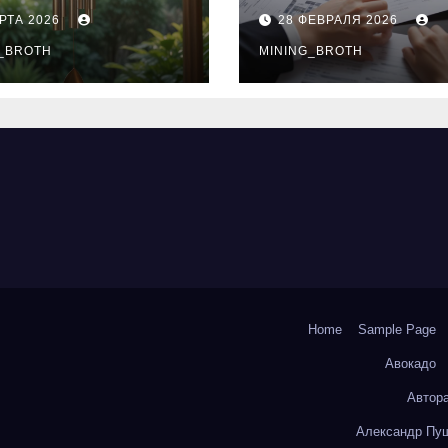
нципы
выдачи,
РТА 2026
28 ФЕВРАЛЯ 2026
чания
процентные
окольчиков
_BROTH
ставки и
MINING_BROTH
требования к
заемщикам
Home
Sample Page
Авокадо
Автор
Александр Пуш