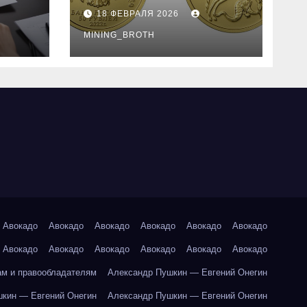
золотые монеты:
18 ФЕВРАЛЯ 2026
подробное
руководство
MINING_BROTH
Авокадо
Авокадо
Авокадо
Авокадо
Авокадо
Авокадо
Авокадо
Авокадо
Авокадо
Авокадо
Авокадо
Авокадо
ам и правообладателям
Александр Пушкин — Евгений Онегин
кин — Евгений Онегин
Александр Пушкин — Евгений Онегин