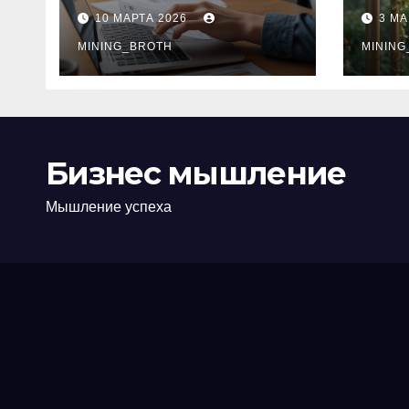
ПТС онлайн на
при
10 МАРТА 2026
3 МА
карту без визита в
зву
офис: порядок,
MINING_BROTH
кол
MINING
требования и
документы
Бизнес мышление
Мышление успеха