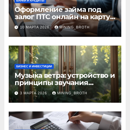
БАНКИ И КРЕДИТЫ
Оформление займа под
залог ПТС онлайн на карту
без визита в офис: порядок,
10 МАРТА 2026
MINING_BROTH
требования и документы
БИЗНЕС И ИНВЕСТИЦИИ
Музыка ветра: устройство и
принципы звучания
колокольчиков
3 МАРТА 2026
MINING_BROTH