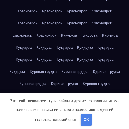
Красноярск
Красноярск
Красноярск
Красноярск
Красноярск
Красноярск
Красноярск
Красноярск
Красноярск
Красноярск
Кукуруза
Кукуруза
Кукуруза
Кукуруза
Кукуруза
Кукуруза
Кукуруза
Кукуруза
Кукуруза
Кукуруза
Кукуруза
Кукуруза
Кукуруза
Кукуруза
Куриная грудка
Куриная грудка
Куриная грудка
Куриная грудка
Куриная грудка
Куриная грудка
Куриная грудка
Куриная грудка
Куриная грудка
Этот сайт использует куки-файлы и другие технологии, чтобы
Куриная грудка
Куриная грудка
Куриная грудка
помочь вам в навигации, а также предоставить лучший
пользовательский опыт.
OK
Куриная грудка
Куриная грудка
Куриная грудка