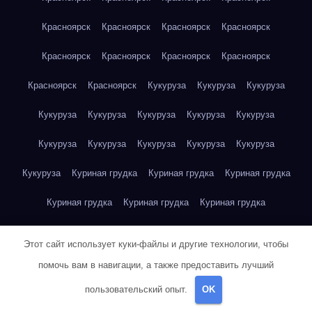
Красноярск
Красноярск
Красноярск
Красноярск
Красноярск
Красноярск
Красноярск
Красноярск
Красноярск
Красноярск
Кукуруза
Кукуруза
Кукуруза
Кукуруза
Кукуруза
Кукуруза
Кукуруза
Кукуруза
Кукуруза
Кукуруза
Кукуруза
Кукуруза
Кукуруза
Кукуруза
Куриная грудка
Куриная грудка
Куриная грудка
Куриная грудка
Куриная грудка
Куриная грудка
Куриная грудка
Куриная грудка
Куриная грудка
Этот сайт использует куки-файлы и другие технологии, чтобы
Куриная грудка
Куриная грудка
Куриная грудка
помочь вам в навигации, а также предоставить лучший
пользовательский опыт.
OK
Куриная грудка
Куриная грудка
Куриная грудка