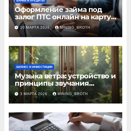
БАНКИ И КРЕДИТЫ
Оформление займа под
залог ПТС онлайн на карту
без визита в офис: порядок,
10 МАРТА 2026
MINING_BROTH
требования и документы
БИЗНЕС И ИНВЕСТИЦИИ
Музыка ветра: устройство и
принципы звучания
колокольчиков
3 МАРТА 2026
MINING_BROTH