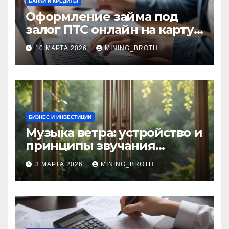
БАНКИ И КРЕДИТЫ
Оформление займа под
залог ПТС онлайн на карту
без визита в офис: порядок,
10 МАРТА 2026
MINING_BROTH
требования и документы
БИЗНЕС И ИНВЕСТИЦИИ
Музыка ветра: устройство и
принципы звучания
колокольчиков
3 МАРТА 2026
MINING_BROTH