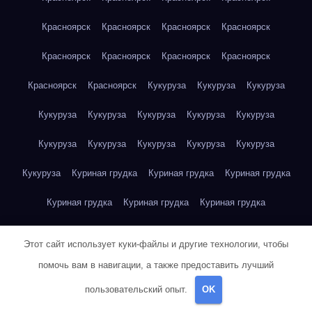
Красноярск
Красноярск
Красноярск
Красноярск
Красноярск
Красноярск
Красноярск
Красноярск
Красноярск
Красноярск
Кукуруза
Кукуруза
Кукуруза
Кукуруза
Кукуруза
Кукуруза
Кукуруза
Кукуруза
Кукуруза
Кукуруза
Кукуруза
Кукуруза
Кукуруза
Кукуруза
Куриная грудка
Куриная грудка
Куриная грудка
Куриная грудка
Куриная грудка
Куриная грудка
Куриная грудка
Куриная грудка
Куриная грудка
Этот сайт использует куки-файлы и другие технологии, чтобы
Куриная грудка
Куриная грудка
Куриная грудка
помочь вам в навигации, а также предоставить лучший
пользовательский опыт.
OK
Куриная грудка
Куриная грудка
Куриная грудка