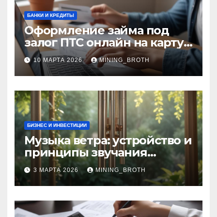
БАНКИ И КРЕДИТЫ
Оформление займа под
залог ПТС онлайн на карту
без визита в офис: порядок,
10 МАРТА 2026
MINING_BROTH
требования и документы
БИЗНЕС И ИНВЕСТИЦИИ
Музыка ветра: устройство и
принципы звучания
колокольчиков
3 МАРТА 2026
MINING_BROTH