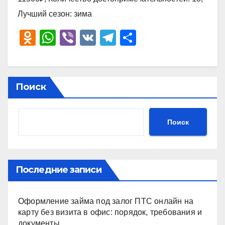
Лучший сезон: зима
O
W
Vi
V
T
О
d
h
b
K
el
тп
n
at
er
e
р
o
s
gr
а
Поиск
kl
A
a
в
a
p
m
и
Поиск
ss
p
ть
ni
ki
Последние записи
Оформление займа под залог ПТС онлайн на
карту без визита в офис: порядок, требования и
документы