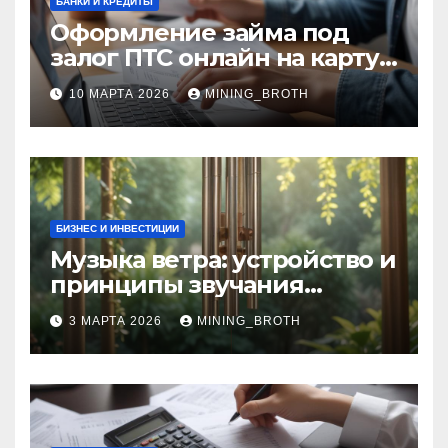
БАНКИ И КРЕДИТЫ
Оформление займа под
залог ПТС онлайн на карту
без визита в офис: порядок,
10 МАРТА 2026
MINING_BROTH
требования и документы
БИЗНЕС И ИНВЕСТИЦИИ
Музыка ветра: устройство и
принципы звучания
колокольчиков
3 МАРТА 2026
MINING_BROTH