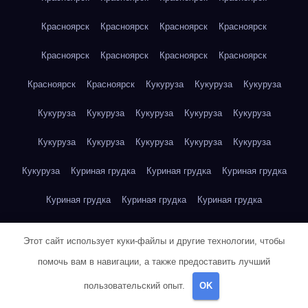
Красноярск
Красноярск
Красноярск
Красноярск
Красноярск
Красноярск
Красноярск
Красноярск
Красноярск
Красноярск
Кукуруза
Кукуруза
Кукуруза
Кукуруза
Кукуруза
Кукуруза
Кукуруза
Кукуруза
Кукуруза
Кукуруза
Кукуруза
Кукуруза
Кукуруза
Кукуруза
Куриная грудка
Куриная грудка
Куриная грудка
Куриная грудка
Куриная грудка
Куриная грудка
Куриная грудка
Куриная грудка
Куриная грудка
Этот сайт использует куки-файлы и другие технологии, чтобы
Куриная грудка
Куриная грудка
Куриная грудка
помочь вам в навигации, а также предоставить лучший
пользовательский опыт.
OK
Куриная грудка
Куриная грудка
Куриная грудка