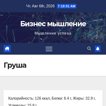
Перейти
Чт. Авг 6th, 2026
7:19:53 AM
к
содержимому
Бизнес мышление
Мышление успеха
Груша
Калорийность: 126 ккал, Белки: 6.4 г, Жиры: 32.9 г,
Углеводы: 15.8 г