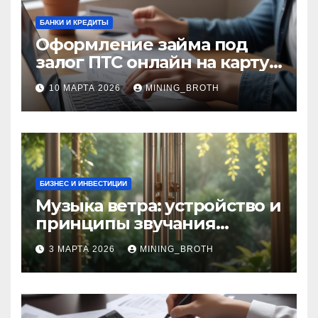
БАНКИ И КРЕДИТЫ
Оформление займа под
залог ПТС онлайн на карту
без визита в офис: порядок,
10 МАРТА 2026
MINING_BROTH
требования и документы
БИЗНЕС И ИНВЕСТИЦИИ
Музыка ветра: устройство и
принципы звучания
колокольчиков
3 МАРТА 2026
MINING_BROTH