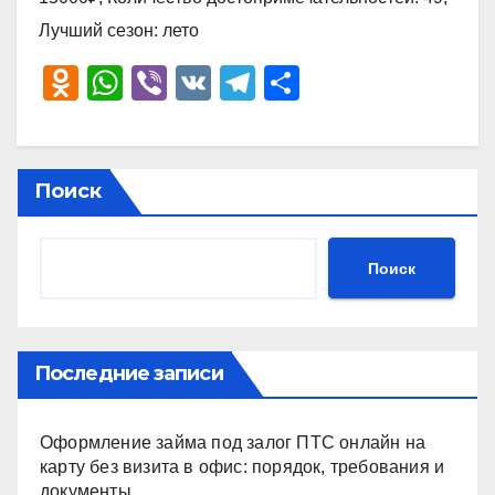
Лучший сезон: лето
O
W
Vi
V
T
О
d
h
b
K
el
тп
n
at
er
e
р
o
s
gr
а
Поиск
kl
A
a
в
a
p
m
и
Поиск
ss
p
ть
ni
ki
Последние записи
Оформление займа под залог ПТС онлайн на
карту без визита в офис: порядок, требования и
документы