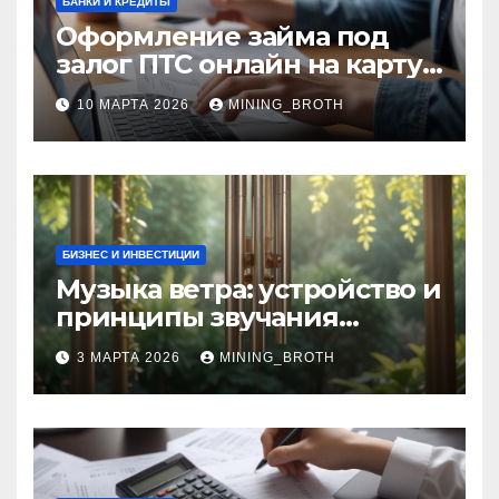
БАНКИ И КРЕДИТЫ
Оформление займа под
залог ПТС онлайн на карту
без визита в офис: порядок,
10 МАРТА 2026
MINING_BROTH
требования и документы
БИЗНЕС И ИНВЕСТИЦИИ
Музыка ветра: устройство и
принципы звучания
колокольчиков
3 МАРТА 2026
MINING_BROTH