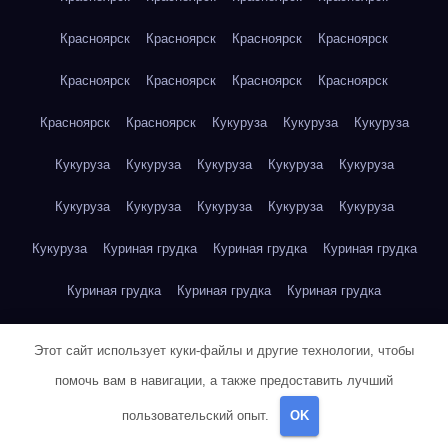
Красноярск
Красноярск
Красноярск
Красноярск
Красноярск
Красноярск
Красноярск
Красноярск
Красноярск
Красноярск
Кукуруза
Кукуруза
Кукуруза
Кукуруза
Кукуруза
Кукуруза
Кукуруза
Кукуруза
Кукуруза
Кукуруза
Кукуруза
Кукуруза
Кукуруза
Кукуруза
Куриная грудка
Куриная грудка
Куриная грудка
Куриная грудка
Куриная грудка
Куриная грудка
Куриная грудка
Куриная грудка
Куриная грудка
Этот сайт использует куки-файлы и другие технологии, чтобы
Куриная грудка
Куриная грудка
Куриная грудка
помочь вам в навигации, а также предоставить лучший
пользовательский опыт.
OK
Куриная грудка
Куриная грудка
Куриная грудка