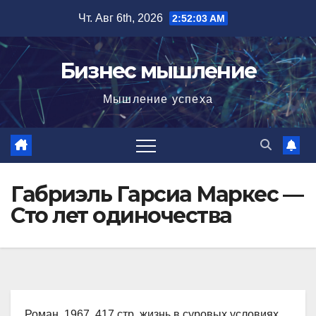
Перейти
Чт. Авг 6th, 2026
2:52:05 AM
к
содержимому
Бизнес мышление
Мышление успеха
Габриэль Гарсиа Маркес —
Сто лет одиночества
Роман, 1967, 417 стр. жизнь в суровых условиях