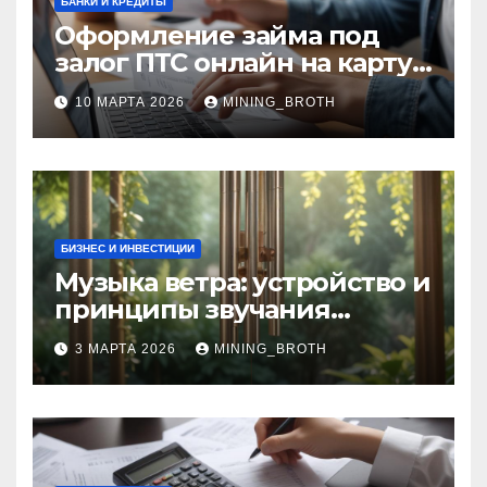
БАНКИ И КРЕДИТЫ
Оформление займа под
залог ПТС онлайн на карту
без визита в офис: порядок,
10 МАРТА 2026
MINING_BROTH
требования и документы
БИЗНЕС И ИНВЕСТИЦИИ
Музыка ветра: устройство и
принципы звучания
колокольчиков
3 МАРТА 2026
MINING_BROTH