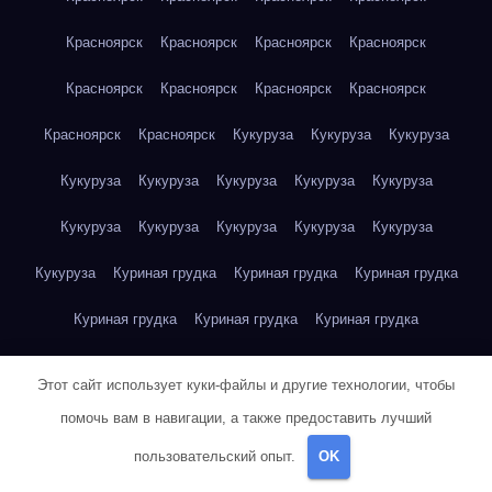
Красноярск
Красноярск
Красноярск
Красноярск
Красноярск
Красноярск
Красноярск
Красноярск
Красноярск
Красноярск
Кукуруза
Кукуруза
Кукуруза
Кукуруза
Кукуруза
Кукуруза
Кукуруза
Кукуруза
Кукуруза
Кукуруза
Кукуруза
Кукуруза
Кукуруза
Кукуруза
Куриная грудка
Куриная грудка
Куриная грудка
Куриная грудка
Куриная грудка
Куриная грудка
Куриная грудка
Куриная грудка
Куриная грудка
Этот сайт использует куки-файлы и другие технологии, чтобы
Куриная грудка
Куриная грудка
Куриная грудка
помочь вам в навигации, а также предоставить лучший
пользовательский опыт.
OK
Куриная грудка
Куриная грудка
Куриная грудка