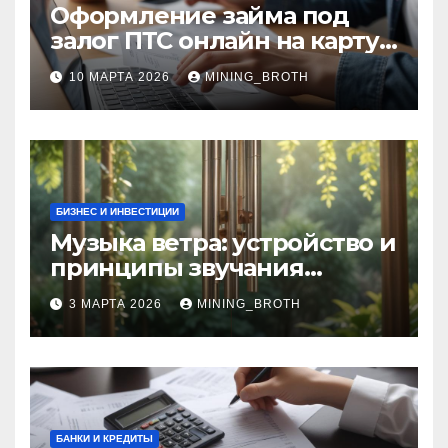
Оформление займа под
залог ПТС онлайн на карту
без визита в офис: порядок,
10 МАРТА 2026
MINING_BROTH
требования и документы
БИЗНЕС И ИНВЕСТИЦИИ
Музыка ветра: устройство и
принципы звучания
колокольчиков
3 МАРТА 2026
MINING_BROTH
БАНКИ И КРЕДИТЫ