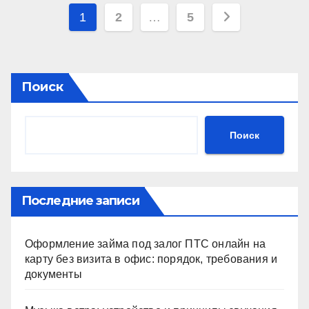
Пагинация
1
2
…
5
записей
Поиск
Поиск
Последние записи
Оформление займа под залог ПТС онлайн на
карту без визита в офис: порядок, требования и
документы