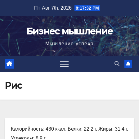
Перейти
Пт. Авг 7th, 2026
8:17:33 PM
к
содержимому
Бизнес мышление
Мышление успеха
Рис
Калорийность: 430 ккал, Белки: 22.2 г, Жиры: 31.4 г,
Углеводы: 8.9 г