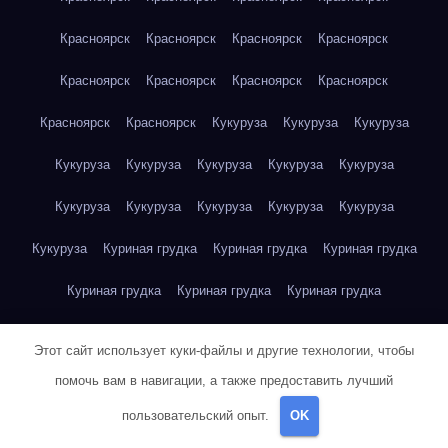
Красноярск
Красноярск
Красноярск
Красноярск
Красноярск
Красноярск
Красноярск
Красноярск
Красноярск
Красноярск
Кукуруза
Кукуруза
Кукуруза
Кукуруза
Кукуруза
Кукуруза
Кукуруза
Кукуруза
Кукуруза
Кукуруза
Кукуруза
Кукуруза
Кукуруза
Кукуруза
Куриная грудка
Куриная грудка
Куриная грудка
Куриная грудка
Куриная грудка
Куриная грудка
Куриная грудка
Куриная грудка
Куриная грудка
Этот сайт использует куки-файлы и другие технологии, чтобы
Куриная грудка
Куриная грудка
Куриная грудка
помочь вам в навигации, а также предоставить лучший
пользовательский опыт.
OK
Куриная грудка
Куриная грудка
Куриная грудка