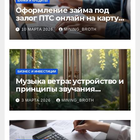
БАНКИ И КРЕДИТЫ
Оформление займа под
залог ПТС онлайн на карту
без визита в офис: порядок,
10 МАРТА 2026
MINING_BROTH
требования и документы
БИЗНЕС И ИНВЕСТИЦИИ
Музыка ветра: устройство и
принципы звучания
колокольчиков
3 МАРТА 2026
MINING_BROTH