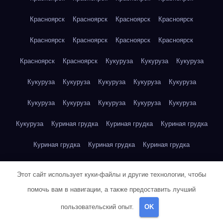
Красноярск
Красноярск
Красноярск
Красноярск
Красноярск
Красноярск
Красноярск
Красноярск
Красноярск
Красноярск
Кукуруза
Кукуруза
Кукуруза
Кукуруза
Кукуруза
Кукуруза
Кукуруза
Кукуруза
Кукуруза
Кукуруза
Кукуруза
Кукуруза
Кукуруза
Кукуруза
Куриная грудка
Куриная грудка
Куриная грудка
Куриная грудка
Куриная грудка
Куриная грудка
Куриная грудка
Куриная грудка
Куриная грудка
Этот сайт использует куки-файлы и другие технологии, чтобы
Куриная грудка
Куриная грудка
Куриная грудка
помочь вам в навигации, а также предоставить лучший
пользовательский опыт.
OK
Куриная грудка
Куриная грудка
Куриная грудка