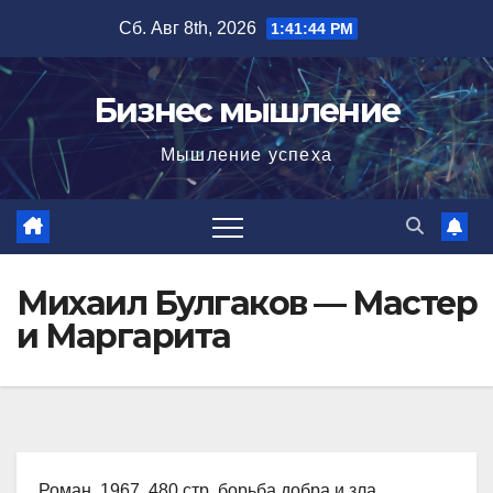
Перейти
Сб. Авг 8th, 2026
1:41:45 PM
к
содержимому
Бизнес мышление
Мышление успеха
Михаил Булгаков — Мастер
и Маргарита
Роман, 1967, 480 стр. борьба добра и зла