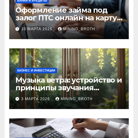
БАНКИ И КРЕДИТЫ
Оформление займа под
залог ПТС онлайн на карту
без визита в офис: порядок,
10 МАРТА 2026
MINING_BROTH
требования и документы
БИЗНЕС И ИНВЕСТИЦИИ
Музыка ветра: устройство и
принципы звучания
колокольчиков
3 МАРТА 2026
MINING_BROTH