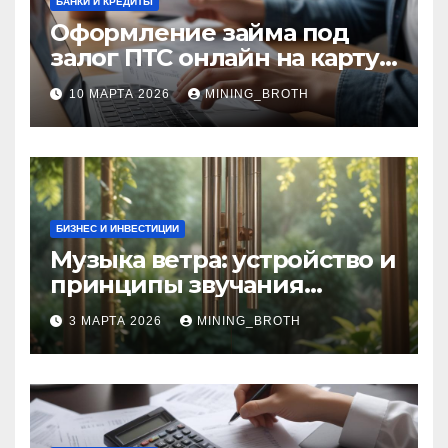
БАНКИ И КРЕДИТЫ
Оформление займа под
залог ПТС онлайн на карту
без визита в офис: порядок,
10 МАРТА 2026
MINING_BROTH
требования и документы
БИЗНЕС И ИНВЕСТИЦИИ
Музыка ветра: устройство и
принципы звучания
колокольчиков
3 МАРТА 2026
MINING_BROTH