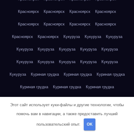
Красноярск
Красноярск
Красноярск
Красноярск
Красноярск
Красноярск
Красноярск
Красноярск
Красноярск
Красноярск
Кукуруза
Кукуруза
Кукуруза
Кукуруза
Кукуруза
Кукуруза
Кукуруза
Кукуруза
Кукуруза
Кукуруза
Кукуруза
Кукуруза
Кукуруза
Кукуруза
Куриная грудка
Куриная грудка
Куриная грудка
Куриная грудка
Куриная грудка
Куриная грудка
Куриная грудка
Куриная грудка
Куриная грудка
Этот сайт использует куки-файлы и другие технологии, чтобы
Куриная грудка
Куриная грудка
Куриная грудка
помочь вам в навигации, а также предоставить лучший
пользовательский опыт.
OK
Куриная грудка
Куриная грудка
Куриная грудка