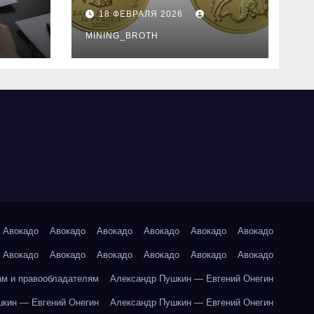
золотые монеты:
18 ФЕВРАЛЯ 2026
подробное
руководство
MINING_BROTH
Авокадо
Авокадо
Авокадо
Авокадо
Авокадо
Авокадо
Авокадо
Авокадо
Авокадо
Авокадо
Авокадо
Авокадо
ам и правообладателям
Александр Пушкин — Евгений Онегин
кин — Евгений Онегин
Александр Пушкин — Евгений Онегин