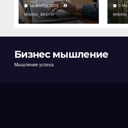
ПТС онлайн на
при
10 МАРТА 2026
3 МА
карту без визита в
зву
офис: порядок,
MINING_BROTH
кол
MINING
требования и
документы
Бизнес мышление
Мышление успеха