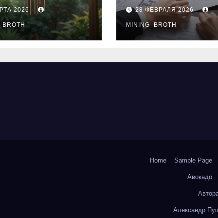
нципы
выдачи,
РТА 2026
28 ФЕВРАЛЯ 2026
чания
процентные
окольчиков
_BROTH
ставки и
MINING_BROTH
требования к
заемщикам
Home
Sample Page
Авокадо
Автор
Александр Пуш