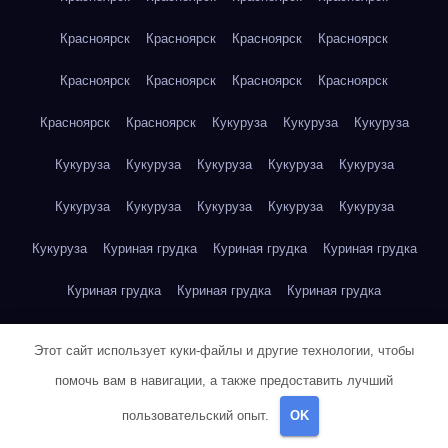
Красноярск
Красноярск
Красноярск
Красноярск
Красноярск
Красноярск
Красноярск
Красноярск
Красноярск
Красноярск
Кукуруза
Кукуруза
Кукуруза
Кукуруза
Кукуруза
Кукуруза
Кукуруза
Кукуруза
Кукуруза
Кукуруза
Кукуруза
Кукуруза
Кукуруза
Кукуруза
Куриная грудка
Куриная грудка
Куриная грудка
Куриная грудка
Куриная грудка
Куриная грудка
Куриная грудка
Куриная грудка
Куриная грудка
Этот сайт использует куки-файлы и другие технологии, чтобы
Куриная грудка
Куриная грудка
Куриная грудка
помочь вам в навигации, а также предоставить лучший
пользовательский опыт.
OK
Куриная грудка
Куриная грудка
Куриная грудка