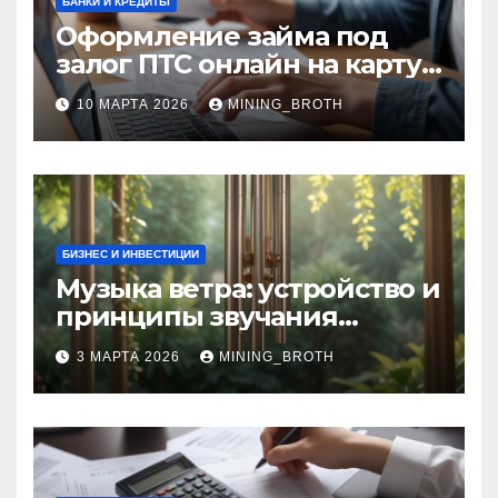
БАНКИ И КРЕДИТЫ
Оформление займа под
залог ПТС онлайн на карту
без визита в офис: порядок,
10 МАРТА 2026
MINING_BROTH
требования и документы
БИЗНЕС И ИНВЕСТИЦИИ
Музыка ветра: устройство и
принципы звучания
колокольчиков
3 МАРТА 2026
MINING_BROTH